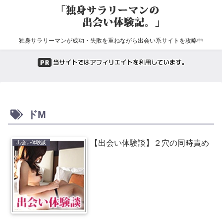
独身サラリーマンが成功・失敗を重ねながら出会い系サイトを攻略中
ドM
【出会い体験談】２穴の同時責め
出会い体験談